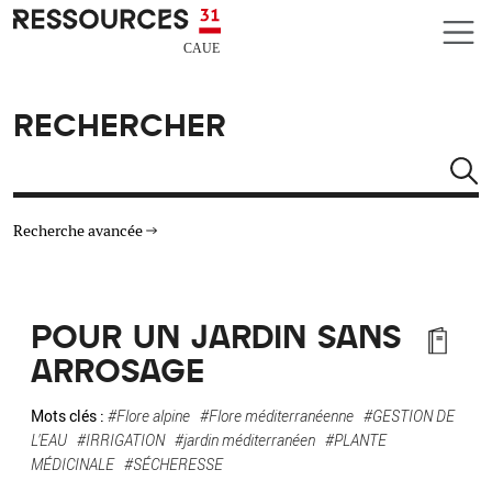
Aller au contenu principal
CAUE RESSOURCES 31
RECHERCHER
Rechercher
Recherche avancée
THÉMATIQUES
POUR UN JARDIN SANS
TYPE DE RESSOURCES
ARROSAGE
MATÉRIAUX
Mots clés :
#Flore alpine
#Flore méditerranéenne
#GESTION DE
L'EAU
#IRRIGATION
#jardin méditerranéen
#PLANTE
MÉDICINALE
#SÉCHERESSE
AUTRES CRITÈRES