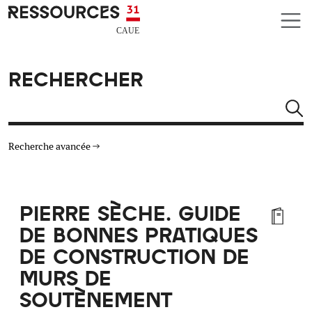
Aller au contenu principal
CAUE RESSOURCES 31
RECHERCHER
Rechercher
Recherche avancée
THÉMATIQUES
PIERRE SÈCHE. GUIDE
TYPE DE RESSOURCES
DE BONNES PRATIQUES
DE CONSTRUCTION DE
MATÉRIAUX
MURS DE
SOUTÈNEMENT
AUTRES CRITÈRES