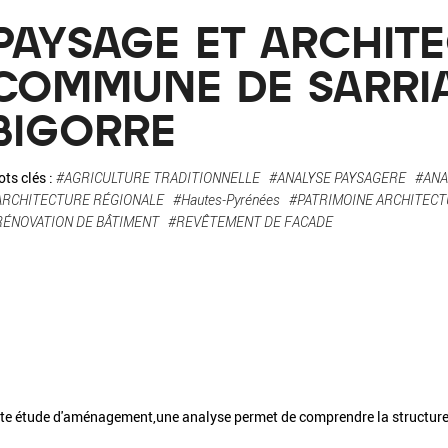
La pa
PAYSAGE ET ARCHITE
Fiche / Guide
Livre
Podcast
COMMUNE DE SARRI
BIGORRE
Vidéo
ts clés :
#AGRICULTURE TRADITIONNELLE
#ANALYSE PAYSAGERE
#ANA
ARCHITECTURE RÉGIONALE
#Hautes-Pyrénées
#PATRIMOINE ARCHITEC
RÉNOVATION DE BÂTIMENT
#REVÊTEMENT DE FACADE
- Editeur -
- Année -
éinitialiser
Fermer la recherche avancée
te étude d'aménagement,une analyse permet de comprendre la structure 