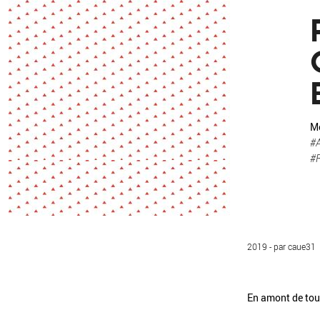
Environnement
Habiter
Expérience
Exposition
Jeunes
Patrimoine
Revue
Revue de presse
Paysage
Société
Mo
Transition écologique
#
Urbanisme
#
AUTRES CRITÈRES
- Auteur -
2019 - par caue31
R
En amont de tou