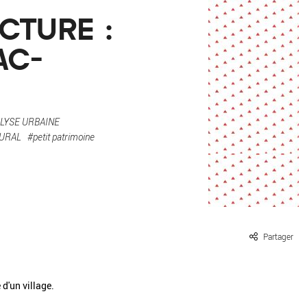
ille / le chanvre
La pierre
CTURE :
La terre
Le béton
AC-
Le bois
Le verre
LYSE URBAINE
TURAL
#petit patrimoine
Partager
d'un village.