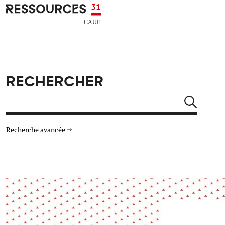
Aller au contenu principal
CAUE RESSOURCES 31
RECHERCHER
Rechercher
Recherche avancée
THÉMATIQUES
TYPE DE RESSOURCES
Architecture
Arts Design
Actualité
Animation
Énergie