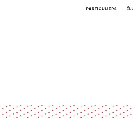
PARTICULIERS
ÉL
Physique
Numérique
MATÉRIAUX
Dossier
Application
Compte-rendu
thématique