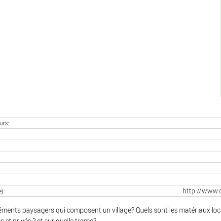
urs
http://www.
e)
léments paysagers qui composent un village? Quels sont les matériaux lo
 et privés,? et sur quelle trame?