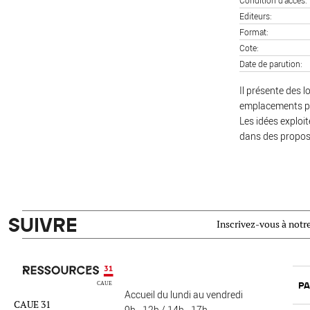
Condition d'accès
Editeurs
Format
Cote
Date de parution
Il présente des l
emplacements pr
Les idées explo
dans des proposi
SUIVRE
Inscrivez-vous à notre
Ressources 31
PA
Accueil du lundi au vendredi
CAUE 31
9h - 12h / 14h - 17h