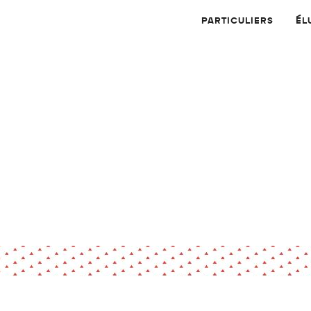
PARTICULIERS
ÉL
Physique
Numérique
MATÉRIAUX
Dossier
Application
Compte-rendu
thématique