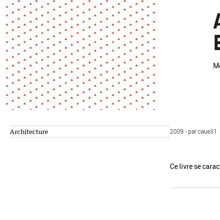
Environnement
Habiter
Expérience
Exposition
Jeunes
Patrimoine
Revue
Revue de presse
Paysage
Mo
Société
Transition écologique
Urbanisme
Architecture
2009 - par caue31
AUTRES CRITÈRES
- Auteur -
Ce livre se carac
R