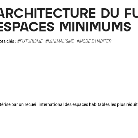
La pa
ARCHITECTURE DU FU
Fiche / Guide
Livre
Podcast
ESPACES MINIMUMS
Vidéo
ts clés :
#FUTURISME
#MINIMALISME
#MODE D'HABITER
- Editeur -
- Année -
térise par un recueil international des espaces habitables les plus réduits
éinitialiser
Fermer la recherche avancée