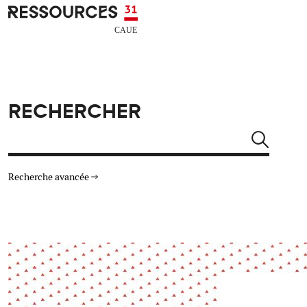
Aller au contenu principal
CAUE RESSOURCES 31
RECHERCHER
Rechercher
Recherche avancée
THÉMATIQUES
TYPE DE RESSOURCES
Architecture
Arts Design
Actualité
Animation
Énergie