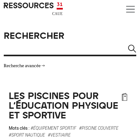
Aller au contenu principal
CAUE RESSOURCES 31
RECHERCHER
Rechercher
Recherche avancée
THÉMATIQUES
LES PISCINES POUR
TYPE DE RESSOURCES
L'ÉDUCATION PHYSIQUE
ET SPORTIVE
MATÉRIAUX
Mots clés :
#ÉQUIPEMENT SPORTIF
#PISCINE COUVERTE
AUTRES CRITÈRES
#SPORT NAUTIQUE
#VESTIAIRE