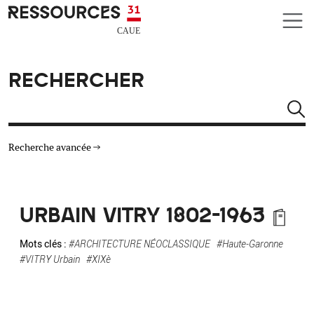
Aller au contenu principal
CAUE RESSOURCES 31
RECHERCHER
Rechercher
Recherche avancée
THÉMATIQUES
URBAIN VITRY 1802-1963
TYPE DE RESSOURCES
Mots clés :
#ARCHITECTURE NÉOCLASSIQUE
#Haute-Garonne
#VITRY Urbain
#XIXè
MATÉRIAUX
AUTRES CRITÈRES