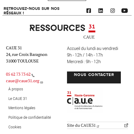
RETROUVEZ-NOUS SUR NOS
RÉSEAUX !
Ressources 31
CAUE 31
Accueil du lundi au vendredi
24, rue Croix Baragnon
9h - 12h / 14h - 17h
31000 TOULOUSE
Mercredi : 9h - 12h
05 62 73 73 62
NOUS CONTACTER
caue@caue31.org
CAUE 31 - Haute-Garonne
FO
À propos
Le CAUE 31
Mentions légales
MENU PIED DE PAGE
Politique de confidentialité
Site du CAUE31
Cookies