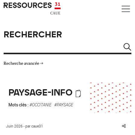
Aller au contenu principal
CAUE RESSOURCES 31
RECHERCHER
Rechercher
Recherche avancée
THÉMATIQUES
PAYSAGE-INFO
TYPE DE RESSOURCES
Mots clés :
#OCCITANIE
#PAYSAGE
MATÉRIAUX
Juin 2026 - par caue31
AUTRES CRITÈRES