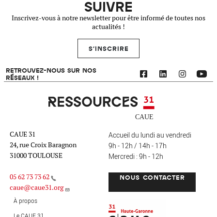
SUIVRE
Inscrivez-vous à notre newsletter pour être informé de toutes nos
actualités !
S'INSCRIRE
RETROUVEZ-NOUS SUR NOS
RÉSEAUX !
Ressources 31
CAUE 31
Accueil du lundi au vendredi
24, rue Croix Baragnon
9h - 12h / 14h - 17h
31000 TOULOUSE
Mercredi : 9h - 12h
05 62 73 73 62
NOUS CONTACTER
caue@caue31.org
CAUE 31 - Haute-Garonne
FO
À propos
Le CAUE 31