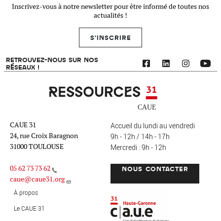
Inscrivez-vous à notre newsletter pour être informé de toutes nos
actualités !
S'INSCRIRE
RETROUVEZ-NOUS SUR NOS
RÉSEAUX !
Ressources 31
CAUE 31
Accueil du lundi au vendredi
24, rue Croix Baragnon
9h - 12h / 14h - 17h
31000 TOULOUSE
Mercredi : 9h - 12h
05 62 73 73 62
NOUS CONTACTER
caue@caue31.org
CAUE 31 - Haute-Garonne
FO
À propos
Le CAUE 31