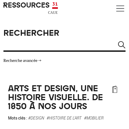
Aller au contenu principal
CAUE RESSOURCES 31
RECHERCHER
Rechercher
Recherche avancée
THÉMATIQUES
ARTS ET DESIGN, UNE
TYPE DE RESSOURCES
HISTOIRE VISUELLE. DE
1850 À NOS JOURS
MATÉRIAUX
Mots clés :
#DESIGN
#HISTOIRE DE L'ART
#MOBILIER
AUTRES CRITÈRES