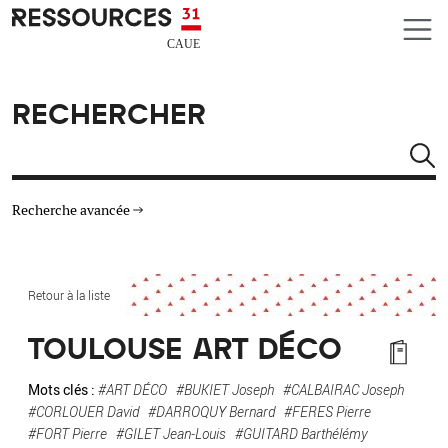
Aller au contenu principal
CAUE RESSOURCES 31
RECHERCHER
Rechercher
Recherche avancée
THÉMATIQUES
Retour à la liste
TYPE DE RESSOURCES
TOULOUSE ART DÉCO
MATÉRIAUX
Mots clés :
#ART DÉCO
#BUKIET Joseph
#CALBAIRAC Joseph
#CORLOUER David
#DARROQUY Bernard
#FERES Pierre
AUTRES CRITÈRES
#FORT Pierre
#GILET Jean-Louis
#GUITARD Barthélémy