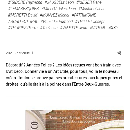
#ISIDORE Raymond
#JAUSSELY Léon
#KIEGER René
#LEMARESQUIER
#MILLOZ Jules Jean
#Montariol Jean
#MORETTI David
#MUNVEZ Michel
#PATRIMOINE
ARCHITECTURAL
#PILETTE Edmond
#THILLET Joseph
#THURIES Pierre
#Toulouse
#VALETTE Jean
#VITRAIL
#XXè
Réinitialiser
Fermer la recherche avancée
2021 - par caue31
Décoratif ? Années Folles ? Les idées reçues vont bon train avec
l'Art Déco. Donner vie à un Art Utile, pour tous, voilà le nouveau
crédo. Toulouse prouve par ses architectures, aux lignes pures et
droites, qu'elle était à la pointe dans l'Entre-Deux-Guerres.