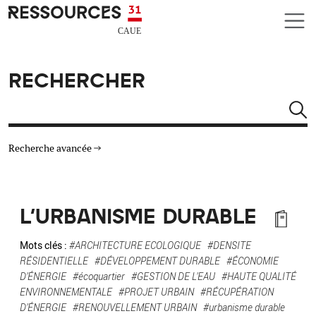
Aller au contenu principal
CAUE RESSOURCES 31
RECHERCHER
Rechercher
Recherche avancée
THÉMATIQUES
L'URBANISME DURABLE
TYPE DE RESSOURCES
Mots clés :
#ARCHITECTURE ECOLOGIQUE
#DENSITE
RÉSIDENTIELLE
#DÉVELOPPEMENT DURABLE
#ÉCONOMIE
MATÉRIAUX
D'ÉNERGIE
#écoquartier
#GESTION DE L'EAU
#HAUTE QUALITÉ
ENVIRONNEMENTALE
#PROJET URBAIN
#RÉCUPÉRATION
AUTRES CRITÈRES
D'ÉNERGIE
#RENOUVELLEMENT URBAIN
#urbanisme durable