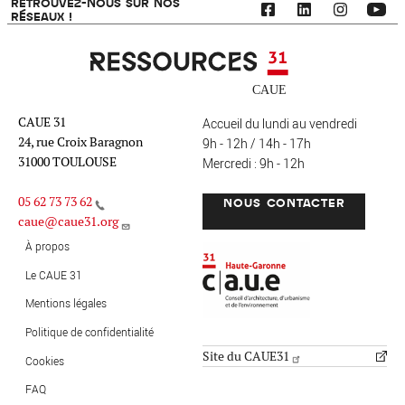
RETROUVEZ-NOUS SUR NOS
RÉSEAUX !
Ressources 31
CAUE 31
Accueil du lundi au vendredi
24, rue Croix Baragnon
9h - 12h / 14h - 17h
31000 TOULOUSE
Mercredi : 9h - 12h
05 62 73 73 62
NOUS CONTACTER
caue@caue31.org
CAUE 31 - Haute-Garonne
FO
À propos
Le CAUE 31
Mentions légales
MENU PIED DE PAGE
Politique de confidentialité
Site du CAUE31
Cookies
FAQ