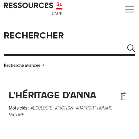
Aller au contenu principal
CAUE RESSOURCES 31
RECHERCHER
Rechercher
Recherche avancée
THÉMATIQUES
L'HÉRITAGE D'ANNA
TYPE DE RESSOURCES
Mots clés :
#ÉCOLOGIE
#FICTION
#RAPPORT HOMME-
NATURE
MATÉRIAUX
AUTRES CRITÈRES