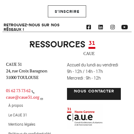
S'INSCRIRE
RETROUVEZ-NOUS SUR NOS
RÉSEAUX !
Ressources 31
CAUE 31
Accueil du lundi au vendredi
24, rue Croix Baragnon
9h - 12h / 14h - 17h
31000 TOULOUSE
Mercredi : 9h - 12h
05 62 73 73 62
NOUS CONTACTER
caue@caue31.org
CAUE 31 - Haute-Garonne
FO
À propos
Le CAUE 31
Mentions légales
MENU PIED DE PAGE
Politique de confidentialité