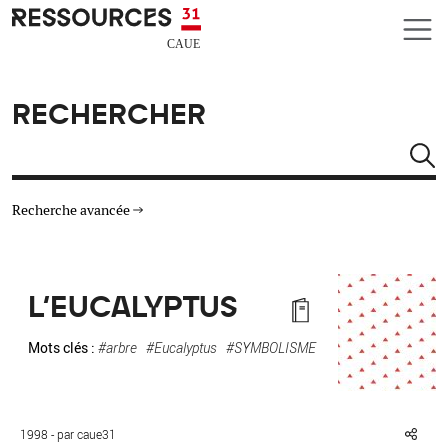
Aller au contenu principal
CAUE RESSOURCES 31
RECHERCHER
Rechercher
Recherche avancée
THÉMATIQUES
L'EUCALYPTUS
TYPE DE RESSOURCES
Mots clés :
#arbre
#Eucalyptus
#SYMBOLISME
MATÉRIAUX
AUTRES CRITÈRES
1998 - par caue31