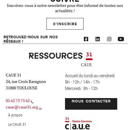
Inscrivez-vous à notre newsletter pour être informé de toutes nos
actualités !
S'INSCRIRE
RETROUVEZ-NOUS SUR NOS
RÉSEAUX !
Ressources 31
CAUE 31
Accueil du lundi au vendredi
24, rue Croix Baragnon
9h - 12h / 14h - 17h
31000 TOULOUSE
Mercredi : 9h - 12h
05 62 73 73 62
NOUS CONTACTER
caue@caue31.org
CAUE 31 - Haute-Garonne
FO
À propos
Le CAUE 31