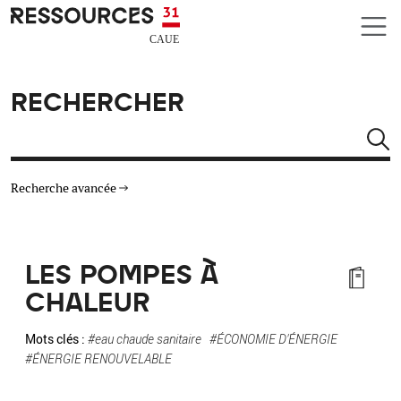
Aller au contenu principal
CAUE RESSOURCES 31
RECHERCHER
Rechercher
Recherche avancée
THÉMATIQUES
LES POMPES À
TYPE DE RESSOURCES
CHALEUR
MATÉRIAUX
Mots clés :
#eau chaude sanitaire
#ÉCONOMIE D'ÉNERGIE
#ÉNERGIE RENOUVELABLE
AUTRES CRITÈRES