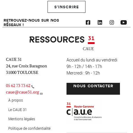
S'INSCRIRE
RETROUVEZ-NOUS SUR NOS
RÉSEAUX !
Ressources 31
CAUE 31
Accueil du lundi au vendredi
24, rue Croix Baragnon
9h - 12h / 14h - 17h
31000 TOULOUSE
Mercredi : 9h - 12h
05 62 73 73 62
NOUS CONTACTER
caue@caue31.org
CAUE 31 - Haute-Garonne
FO
À propos
Le CAUE 31
Mentions légales
MENU PIED DE PAGE
Politique de confidentialité