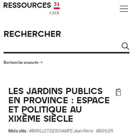
Aller au contenu principal
CAUE RESSOURCES 31
RECHERCHER
Rechercher
Recherche avancée
THÉMATIQUES
LES JARDINS PUBLICS
TYPE DE RESSOURCES
EN PROVINCE : ESPACE
ET POLITIQUE AU
MATÉRIAUX
XIXÈME SIÈCLE
AUTRES CRITÈRES
Mots clés :
#BARILLET-DESCHAMPS Jean-Pierre
#BÜHLER