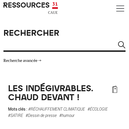
Aller au contenu principal
CAUE RESSOURCES 31
RECHERCHER
Rechercher
Recherche avancée
THÉMATIQUES
LES INDÉGIVRABLES.
TYPE DE RESSOURCES
CHAUD DEVANT !
MATÉRIAUX
Mots clés :
#RÉCHAUFFEMENT CLIMATIQUE
#ÉCOLOGIE
#SATIRE
#Dessin de presse
#humour
AUTRES CRITÈRES