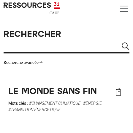
Aller au contenu principal
CAUE RESSOURCES 31
RECHERCHER
Rechercher
Recherche avancée
THÉMATIQUES
LE MONDE SANS FIN
TYPE DE RESSOURCES
Mots clés :
#CHANGEMENT CLIMATIQUE
#ÉNERGIE
#TRANSITION ÉNERGÉTIQUE
MATÉRIAUX
AUTRES CRITÈRES