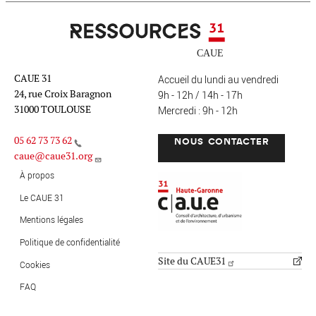
Ressources 31
CAUE 31
Accueil du lundi au vendredi
24, rue Croix Baragnon
9h - 12h / 14h - 17h
31000 TOULOUSE
Mercredi : 9h - 12h
05 62 73 73 62
NOUS CONTACTER
caue@caue31.org
CAUE 31 - Haute-Garonne
FO
À propos
Le CAUE 31
Mentions légales
MENU PIED DE PAGE
Politique de confidentialité
Site du CAUE31
Cookies
FAQ