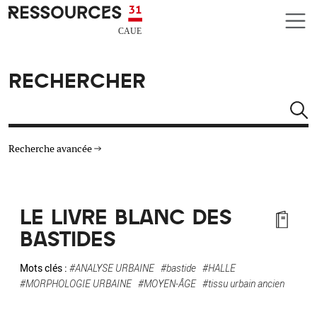
Aller au contenu principal
CAUE RESSOURCES 31
RECHERCHER
Rechercher
Recherche avancée
THÉMATIQUES
LE LIVRE BLANC DES
TYPE DE RESSOURCES
BASTIDES
MATÉRIAUX
Mots clés :
#ANALYSE URBAINE
#bastide
#HALLE
#MORPHOLOGIE URBAINE
#MOYEN-ÂGE
#tissu urbain ancien
AUTRES CRITÈRES