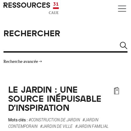
Aller au contenu principal
CAUE RESSOURCES 31
RECHERCHER
Rechercher
Recherche avancée
THÉMATIQUES
LE JARDIN : UNE
TYPE DE RESSOURCES
SOURCE INÉPUISABLE
D'INSPIRATION
MATÉRIAUX
Mots clés :
#CONSTRUCTION DE JARDIN
#JARDIN
AUTRES CRITÈRES
CONTEMPORAIN
#JARDIN DE VILLE
#JARDIN FAMILIAL