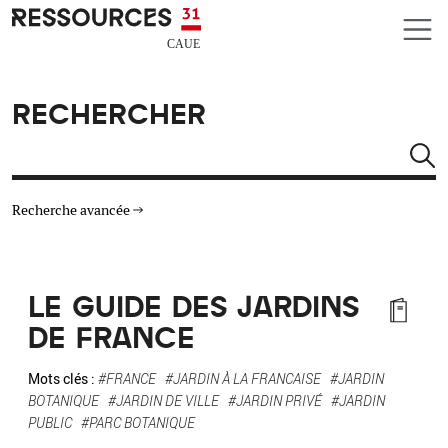
Aller au contenu principal
CAUE RESSOURCES 31
RECHERCHER
Rechercher
Recherche avancée
THÉMATIQUES
LE GUIDE DES JARDINS
TYPE DE RESSOURCES
DE FRANCE
MATÉRIAUX
Mots clés :
#FRANCE
#JARDIN À LA FRANCAISE
#JARDIN
BOTANIQUE
#JARDIN DE VILLE
#JARDIN PRIVÉ
#JARDIN
PUBLIC
#PARC BOTANIQUE
AUTRES CRITÈRES