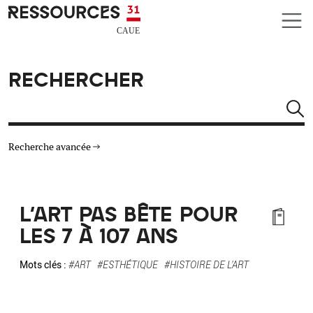
Aller au contenu principal
CAUE RESSOURCES 31
RECHERCHER
Rechercher
Recherche avancée
THÉMATIQUES
L'ART PAS BÊTE POUR
TYPE DE RESSOURCES
LES 7 À 107 ANS
MATÉRIAUX
Mots clés :
#ART
#ESTHÉTIQUE
#HISTOIRE DE L'ART
AUTRES CRITÈRES