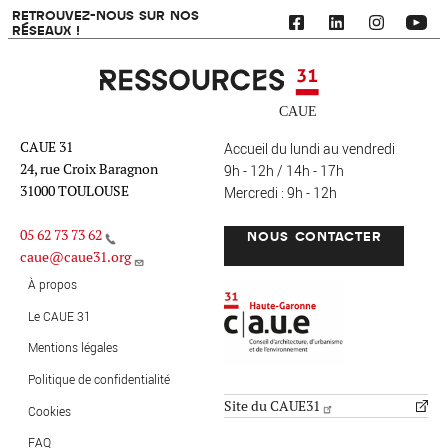
RETROUVEZ-NOUS SUR NOS
RÉSEAUX !
Ressources 31
CAUE 31
Accueil du lundi au vendredi
24, rue Croix Baragnon
9h - 12h / 14h - 17h
31000 TOULOUSE
Mercredi : 9h - 12h
05 62 73 73 62
NOUS CONTACTER
caue@caue31.org
CAUE 31 - Haute-Garonne
FO
À propos
Le CAUE 31
Mentions légales
MENU PIED DE PAGE
Politique de confidentialité
Site du CAUE31
Cookies
FAQ