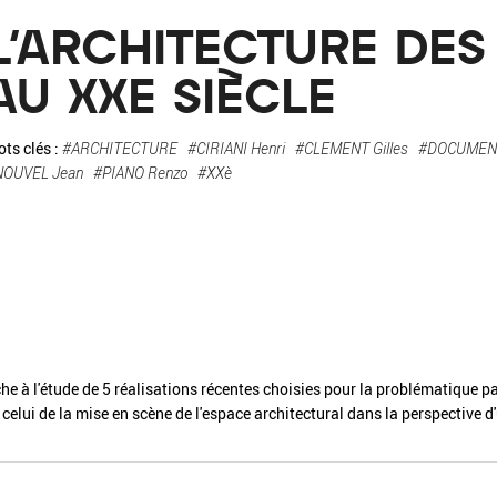
La pa
L'ARCHITECTURE DE
Fiche / Guide
Livre
Podcast
AU XXE SIÈCLE
Vidéo
ts clés :
#ARCHITECTURE
#CIRIANI Henri
#CLEMENT Gilles
#DOCUMEN
NOUVEL Jean
#PIANO Renzo
#XXè
- Editeur -
- Année -
che à l'étude de 5 réalisations récentes choisies pour la problématique pa
éinitialiser
Fermer la recherche avancée
celui de la mise en scène de l'espace architectural dans la perspective 