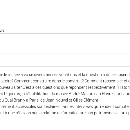
urs
ne le musée a vu se diversifier ses vocations et la question a dû se poser
l'histoire? Comment construire dans le construit? Comment rassembler e
ouveau site? C'est à ces questions que répondent respectivement l'Historia
o Piqueras, la réhabilitation du musée André-Malraux au Havre, par Laur
du Quai Branly à Paris, de Jean Nouvel et Gilles Clément.
ilement accessibles sont éclairés par des interviews qui rendent compte 
t à une réflexion sur la relation de l'architecture aux patrimoines et aux p