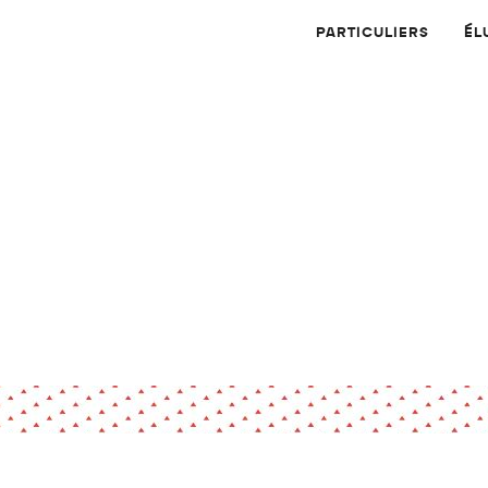
PARTICULIERS
ÉL
Physique
Numérique
MATÉRIAUX
Dossier
Application
Compte-rendu
thématique