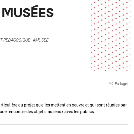
ille / le chanvre
La pierre
S MUSÉES
La terre
Le béton
Le bois
Le verre
T PÉDAGOGIQUE
#MUSÉE
Partager
rticulière du projet qu'elles mettent en oeuvre et qui sont réunies par
d'une rencontre des objets muséaux avec les publics.