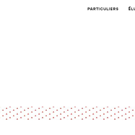
PARTICULIERS
ÉL
Physique
Numérique
MATÉRIAUX
Dossier
Application
Compte-rendu
thématique