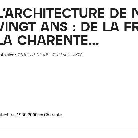
La pa
L'ARCHITECTURE DE 
Fiche / Guide
Livre
Podcast
VINGT ANS : DE LA 
LA CHARENTE...
Vidéo
ts clés :
#ARCHITECTURE
#FRANCE
#XXè
- Editeur -
- Année -
éinitialiser
Fermer la recherche avancée
itecture :1980-2000 en Charente.