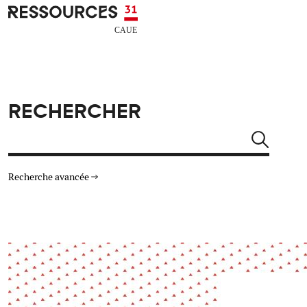
Aller au contenu principal
CAUE RESSOURCES 31
RECHERCHER
Rechercher
Recherche avancée
THÉMATIQUES
TYPE DE RESSOURCES
Architecture
Arts Design
Actualité
Animation
Énergie