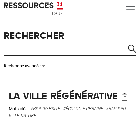
Aller au contenu principal
CAUE RESSOURCES 31
RECHERCHER
Rechercher
Recherche avancée
THÉMATIQUES
LA VILLE RÉGÉNÉRATIVE
TYPE DE RESSOURCES
Mots clés :
#BIODIVERSITÉ
#ÉCOLOGIE URBAINE
#RAPPORT
VILLE-NATURE
MATÉRIAUX
AUTRES CRITÈRES