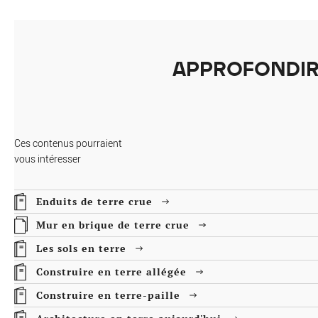
APPROFONDI
ERRE AUJOURD'HUI
'activités ou aménagements intérieurs et extérieurs, les 40 projets
oisis parmi les 357 candidats du TERRA Award, premier Prix mondial des
Ces contenus pourraient
terre crue.
vous intéresser
Enduits de terre crue
Mur en brique de terre crue
Les sols en terre
Construire en terre allégée
Construire en terre-paille