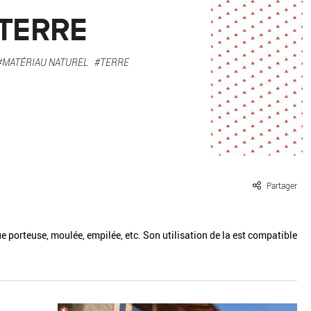
ille / le chanvre
La pierre
 TERRE
La terre
Le béton
#MATÉRIAU NATUREL
#TERRE
Le bois
Le verre
Partager
ue porteuse, moulée, empilée, etc. Son utilisation de la est compatible