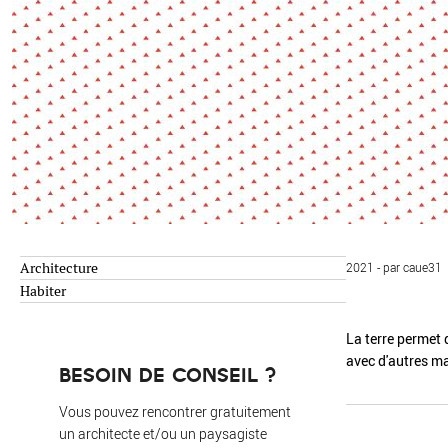
Environnement
Habiter
Expérience
Exposition
Jeunes
Patrimoine
Revue
Revue de presse
Paysage
Société
Transition écologique
Urbanisme
Architecture
2021 - par caue31
AUTRES CRITÈRES
- Auteur -
Habiter
La terre permet 
avec d'autres m
R
BESOIN DE CONSEIL ?
Vous pouvez rencontrer gratuitement
un architecte et/ou un paysagiste