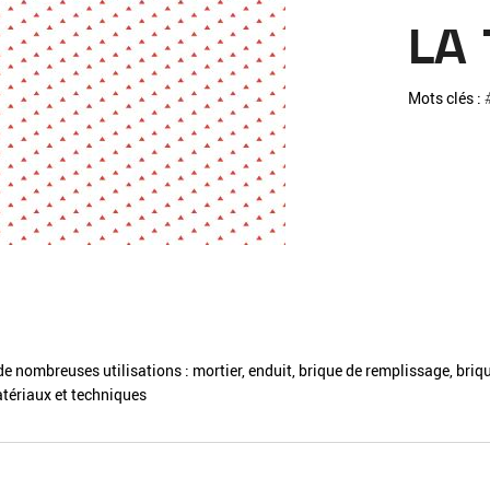
La pa
LA
Fiche / Guide
Livre
Podcast
Mots clés :
Vidéo
- Editeur -
- Année -
de nombreuses utilisations : mortier, enduit, brique de remplissage, briq
atériaux et techniques
éinitialiser
Fermer la recherche avancée