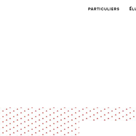
PARTICULIERS
ÉL
Physique
Numérique
MATÉRIAUX
Dossier
Application
Compte-rendu
thématique