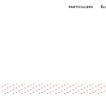
PARTICULIERS
ÉL
Physique
Numérique
MATÉRIAUX
Dossier
Application
Compte-rendu
thématique