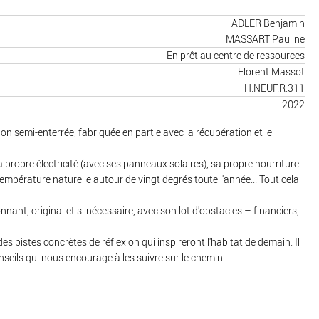
ADLER Benjamin
MASSART Pauline
En prêt au centre de ressources
Florent Massot
H.NEUF.R.311
2022
on semi-enterrée, fabriquée en partie avec la récupération et le
sa propre électricité (avec ses panneaux solaires), sa propre nourriture
température naturelle autour de vingt degrés toute l'année... Tout cela
onnant, original et si nécessaire, avec son lot d'obstacles – financiers,
s pistes concrètes de réflexion qui inspireront l'habitat de demain. Il
seils qui nous encourage à les suivre sur le chemin...