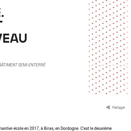
ille / le chanvre
La pierre
.
La terre
Le béton
T
Le bois
Le verre
VEAU
BÂTIMENT SEMI-ENTERRÉ
Partager
hantier-école en 2017, à Biras, en Dordogne. C'est le deuxième