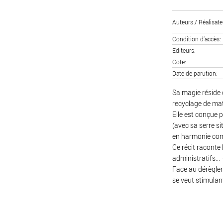
Auteurs / Réalisate
Condition d'accès
Editeurs
Cote
Date de parution
Sa magie réside d
recyclage de maté
Elle est conçue p
(avec sa serre si
en harmonie com
Ce récit raconte 
administratifs...
Face au dérègleme
se veut stimulan