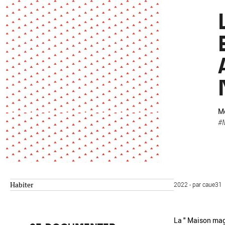
Environnement
Habiter
Expérience
Exposition
Jeunes
Patrimoine
Revue
Revue de presse
Paysage
Société
Transition écologique
Urbanisme
Mo
#
AUTRES CRITÈRES
- Auteur -
R
Habiter
2022 - par caue31
La " Maison magi