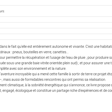
urs
ans le fait qu'elle est entièrement autonome et vivante. C'est une habitati
riaux : pneus, bouteilles en verre, canettes...
our permettre la récupération et l'usage de l'eau de pluie ; pour produire 
tuée sous une grande baie vitrée orientée plein sud) ; et pour assurer une 
plète avec son environnement et la nature.
l'aventure incroyable qui a mené cette famille à sortir de terre ce projet ét
 –, mais aussi de formidables rencontres qui ont permis sa réalisation.
nt climatique, à la sobriété énergétique qui s'annonce, ce livre propose de
t, engagé, écologique et constitue un partage riche d'expériences et de con