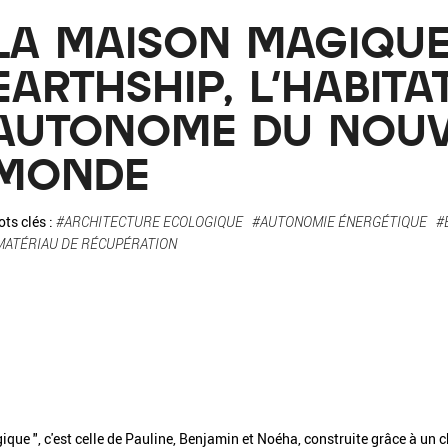
La pa
LA MAISON MAGIQUE
Fiche / Guide
Livre
Podcast
EARTHSHIP, L'HABITA
AUTONOME DU NOU
Vidéo
MONDE
ts clés :
#ARCHITECTURE ECOLOGIQUE
#AUTONOMIE ÉNERGÉTIQUE
#
MATÉRIAU DE RÉCUPÉRATION
- Editeur -
- Année -
éinitialiser
Fermer la recherche avancée
que ", c'est celle de Pauline, Benjamin et Noéha, construite grâce à un c