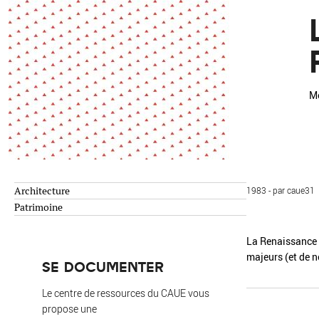
Environnement
Habiter
Expérience
Exposition
Jeunes
Patrimoine
Revue
Revue de presse
Paysage
Mo
Société
Transition écologique
Urbanisme
Architecture
1983 - par caue31
AUTRES CRITÈRES
- Auteur -
Patrimoine
La Renaissance it
majeurs (et de n
R
SE DOCUMENTER
Le centre de ressources du CAUE vous
propose une