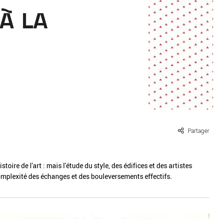
ille / le chanvre
La pierre
 À LA
La terre
Le béton
Le bois
Le verre
Partager
oire de l'art : mais l'étude du style, des édifices et des artistes
omplexité des échanges et des bouleversements effectifs.