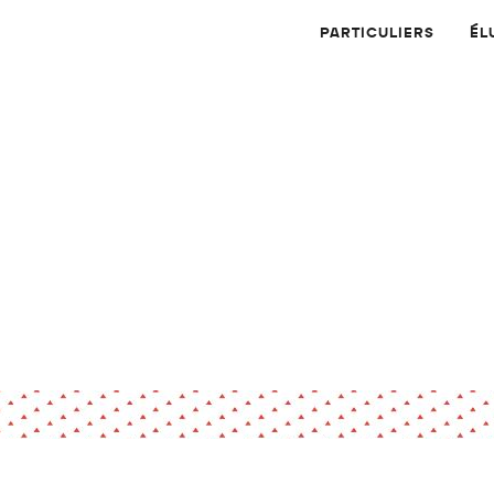
PARTICULIERS
ÉL
Physique
Numérique
MATÉRIAUX
Dossier
Application
Compte-rendu
thématique