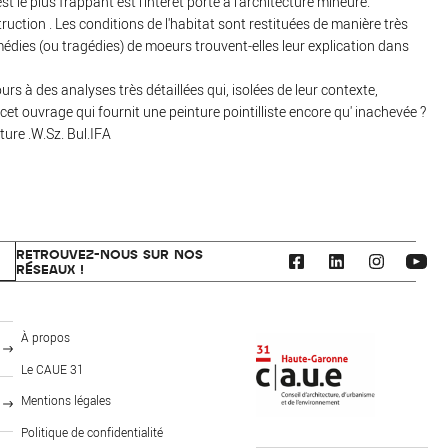
st le plus frappant est l'intérêt porté à l'architecture mineure.
truction . Les conditions de l'habitat sont restituées de manière très
comédies (ou tragédies) de moeurs trouvent-elles leur explication dans
ours à des analyses très détaillées qui, isolées de leur contexte,
cet ouvrage qui fournit une peinture pointilliste encore qu' inachevée ?
ture .W.Sz. Bul.IFA
RETROUVEZ-NOUS SUR NOS
RÉSEAUX !
CAUE 31 - Haute-Garonne
À propos
Le CAUE 31
Mentions légales
FOOTER: PUBLICS
MENU PIED DE PAGE
Politique de confidentialité