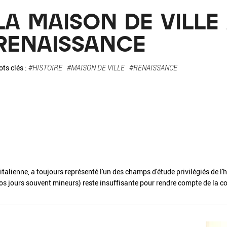
La pa
LA MAISON DE VILLE
Fiche / Guide
Livre
Podcast
RENAISSANCE
Vidéo
ts clés :
#HISTOIRE
#MAISON DE VILLE
#RENAISSANCE
- Editeur -
- Année -
alienne, a toujours représenté l'un des champs d'étude privilégiés de l'hist
os jours souvent mineurs) reste insuffisante pour rendre compte de la c
éinitialiser
Fermer la recherche avancée