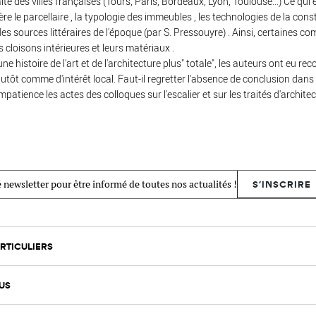
ite des villes françaises (Tours, Paris, Bordeaux, Lyon, Toulouse...) Ce qui e
re le parcellaire , la typologie des immeubles , les technologies de la cons
des sources littéraires de l'époque (par S. Pressouyre) . Ainsi, certaines 
 cloisons intérieures et leurs matériaux .
ne histoire de l'art et de l'architecture plus" totale", les auteurs ont eu rec
utôt comme d'intérêt local. Faut-il regretter l'absence de conclusion dans 
patience les actes des colloques sur l'escalier et sur les traités d'architec
 newsletter pour être informé de toutes nos actualités !
S'INSCRIRE
RTICULIERS
US