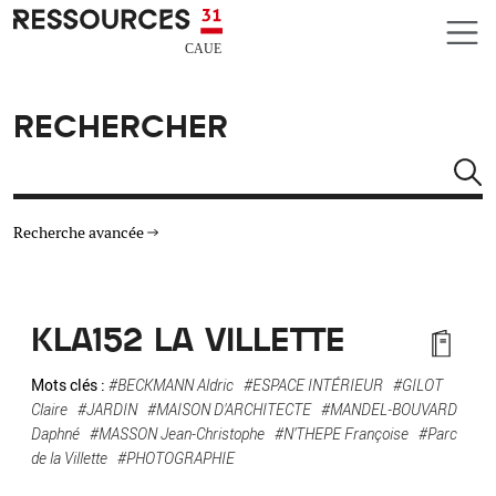
Aller au contenu principal
CAUE RESSOURCES 31
RECHERCHER
Rechercher
Recherche avancée
THÉMATIQUES
KLA152 LA VILLETTE
TYPE DE RESSOURCES
Mots clés :
#BECKMANN Aldric
#ESPACE INTÉRIEUR
#GILOT
Claire
#JARDIN
#MAISON D'ARCHITECTE
#MANDEL-BOUVARD
MATÉRIAUX
Daphné
#MASSON Jean-Christophe
#N'THEPE Françoise
#Parc
de la Villette
#PHOTOGRAPHIE
AUTRES CRITÈRES