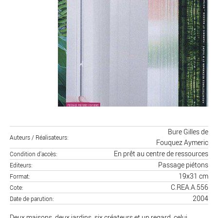
Bure Gilles de
Auteurs / Réalisateurs
Fouquez Aymeric
En prêt au centre de ressources
Condition d'accès
Passage piétons
Editeurs
19x31 cm
Format
C.REA.A.556
Cote
2004
Date de parution
Deux maisons, deux jardins, six créateurs et un regard, celui