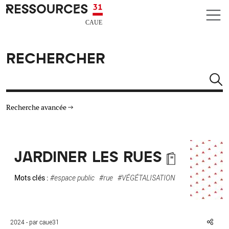
Aller au contenu principal
CAUE RESSOURCES 31
RECHERCHER
Rechercher
Recherche avancée
THÉMATIQUES
JARDINER LES RUES
TYPE DE RESSOURCES
Mots clés :
#espace public
#rue
#VÉGÉTALISATION
MATÉRIAUX
AUTRES CRITÈRES
2024 - par caue31