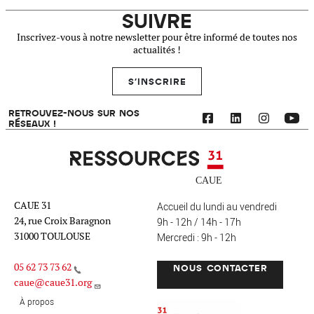
SUIVRE
Inscrivez-vous à notre newsletter pour être informé de toutes nos
actualités !
S'INSCRIRE
RETROUVEZ-NOUS SUR NOS
RÉSEAUX !
Ressources 31
CAUE 31
Accueil du lundi au vendredi
24, rue Croix Baragnon
9h - 12h / 14h - 17h
31000 TOULOUSE
Mercredi : 9h - 12h
05 62 73 73 62
NOUS CONTACTER
caue@caue31.org
CAUE 31 - Haute-Garonne
FO
À propos