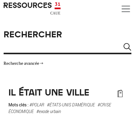
Aller au contenu principal
CAUE RESSOURCES 31
RECHERCHER
Rechercher
Recherche avancée
THÉMATIQUES
IL ÉTAIT UNE VILLE
TYPE DE RESSOURCES
Mots clés :
#POLAR
#ÉTATS-UNIS D'AMÉRIQUE
#CRISE
ÉCONOMIQUE
#exode urbain
MATÉRIAUX
AUTRES CRITÈRES