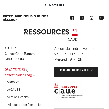
S'INSCRIRE
RETROUVEZ-NOUS SUR NOS
RÉSEAUX !
Ressources 31
CAUE 31
Accueil du lundi au vendredi
24, rue Croix Baragnon
9h - 12h / 14h - 17h
31000 TOULOUSE
Mercredi : 9h - 12h
05 62 73 73 62
NOUS CONTACTER
caue@caue31.org
CAUE 31 - Haute-Garonne
FO
À propos
Le CAUE 31
Mentions légales
MENU PIED DE PAGE
Politique de confidentialité