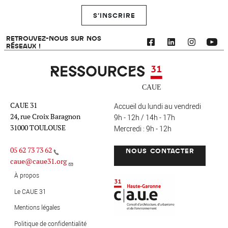
S'INSCRIRE
RETROUVEZ-NOUS SUR NOS
RÉSEAUX !
Ressources 31
CAUE 31
Accueil du lundi au vendredi
24, rue Croix Baragnon
9h - 12h / 14h - 17h
31000 TOULOUSE
Mercredi : 9h - 12h
05 62 73 73 62
NOUS CONTACTER
caue@caue31.org
CAUE 31 - Haute-Garonne
FO
À propos
Le CAUE 31
Mentions légales
MENU PIED DE PAGE
Politique de confidentialité