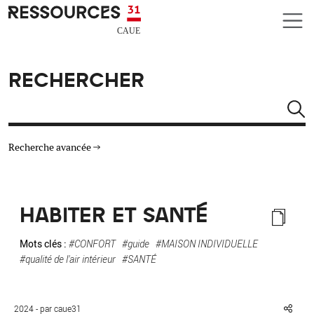
Aller au contenu principal
CAUE RESSOURCES 31
RECHERCHER
Rechercher
Recherche avancée
THÉMATIQUES
HABITER ET SANTÉ
TYPE DE RESSOURCES
Mots clés :
#CONFORT
#guide
#MAISON INDIVIDUELLE
#qualité de l'air intérieur
#SANTÉ
MATÉRIAUX
AUTRES CRITÈRES
2024 - par caue31