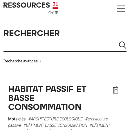
Aller au contenu principal
CAUE RESSOURCES 31
RECHERCHER
Rechercher
Recherche avancée
THÉMATIQUES
HABITAT PASSIF ET
TYPE DE RESSOURCES
BASSE
CONSOMMATION
MATÉRIAUX
Mots clés :
#ARCHITECTURE ECOLOGIQUE
#architecture
AUTRES CRITÈRES
passive
#BÂTIMENT BASSE CONSOMMATION
#BÂTIMENT