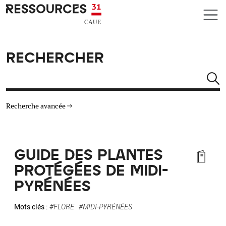
Aller au contenu principal
CAUE RESSOURCES 31
RECHERCHER
Rechercher
Recherche avancée
THÉMATIQUES
GUIDE DES PLANTES
TYPE DE RESSOURCES
PROTÉGÉES DE MIDI-
PYRÉNÉES
MATÉRIAUX
Mots clés :
#FLORE
#MIDI-PYRÉNÉES
AUTRES CRITÈRES