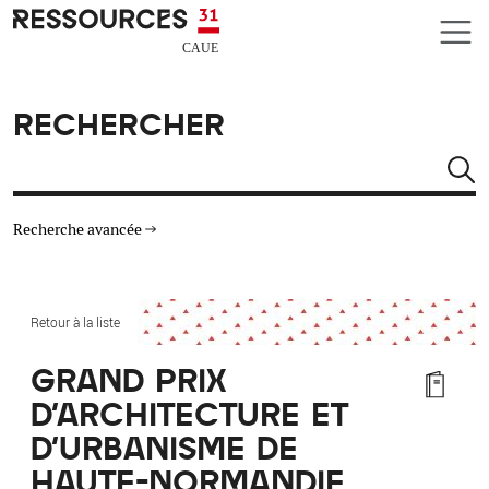
Aller au contenu principal
CAUE RESSOURCES 31
RECHERCHER
Rechercher
Recherche avancée
THÉMATIQUES
Retour à la liste
TYPE DE RESSOURCES
GRAND PRIX
D'ARCHITECTURE ET
MATÉRIAUX
D'URBANISME DE
AUTRES CRITÈRES
HAUTE-NORMANDIE