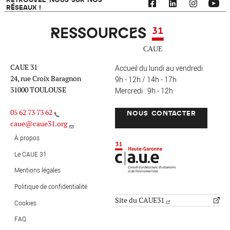
RÉSEAUX !
Ressources 31
CAUE 31
Accueil du lundi au vendredi
24, rue Croix Baragnon
9h - 12h / 14h - 17h
31000 TOULOUSE
Mercredi : 9h - 12h
05 62 73 73 62
NOUS CONTACTER
caue@caue31.org
CAUE 31 - Haute-Garonne
FO
À propos
Le CAUE 31
Mentions légales
MENU PIED DE PAGE
Politique de confidentialité
Site du CAUE31
Cookies
FAQ