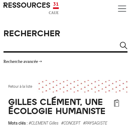
Aller au contenu principal
CAUE RESSOURCES 31
RECHERCHER
Rechercher
Recherche avancée
THÉMATIQUES
Retour à la liste
TYPE DE RESSOURCES
GILLES CLÉMENT, UNE
ÉCOLOGIE HUMANISTE
MATÉRIAUX
Mots clés :
#CLEMENT Gilles
#CONCEPT
#PAYSAGISTE
AUTRES CRITÈRES