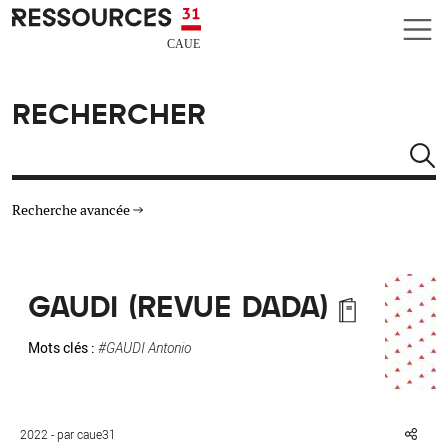
Aller au contenu principal
CAUE RESSOURCES 31
RECHERCHER
Rechercher
Recherche avancée
THÉMATIQUES
GAUDI (REVUE DADA)
TYPE DE RESSOURCES
Mots clés :
#GAUDI Antonio
MATÉRIAUX
AUTRES CRITÈRES
2022 - par caue31