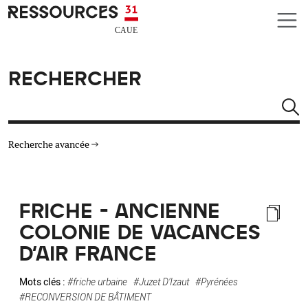
Aller au contenu principal
CAUE RESSOURCES 31
RECHERCHER
Rechercher
Recherche avancée
THÉMATIQUES
FRICHE - ANCIENNE
TYPE DE RESSOURCES
COLONIE DE VACANCES
D'AIR FRANCE
MATÉRIAUX
Mots clés :
#friche urbaine
#Juzet D'Izaut
#Pyrénées
AUTRES CRITÈRES
#RECONVERSION DE BÂTIMENT