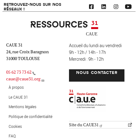
RETROUVEZ-NOUS SUR NOS
RÉSEAUX !
Ressources 31
CAUE 31
Accueil du lundi au vendredi
24, rue Croix Baragnon
9h - 12h / 14h - 17h
31000 TOULOUSE
Mercredi : 9h - 12h
05 62 73 73 62
NOUS CONTACTER
caue@caue31.org
CAUE 31 - Haute-Garonne
FO
À propos
Le CAUE 31
Mentions légales
MENU PIED DE PAGE
Politique de confidentialité
Site du CAUE31
Cookies
FAQ