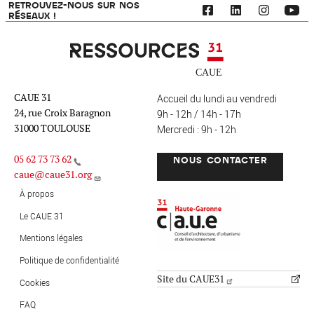
RETROUVEZ-NOUS SUR NOS
RÉSEAUX !
Ressources 31
CAUE 31
Accueil du lundi au vendredi
24, rue Croix Baragnon
9h - 12h / 14h - 17h
31000 TOULOUSE
Mercredi : 9h - 12h
05 62 73 73 62
NOUS CONTACTER
caue@caue31.org
CAUE 31 - Haute-Garonne
FO
À propos
Le CAUE 31
Mentions légales
MENU PIED DE PAGE
Politique de confidentialité
Site du CAUE31
Cookies
FAQ