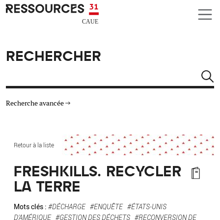
Aller au contenu principal
CAUE RESSOURCES 31
RECHERCHER
Rechercher
Recherche avancée
THÉMATIQUES
Retour à la liste
TYPE DE RESSOURCES
FRESHKILLS. RECYCLER
LA TERRE
MATÉRIAUX
Mots clés :
#DÉCHARGE
#ENQUÊTE
#ÉTATS-UNIS
AUTRES CRITÈRES
D'AMÉRIQUE
#GESTION DES DÉCHETS
#RECONVERSION DE