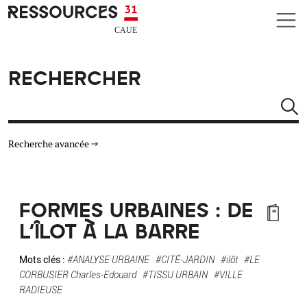
Aller au contenu principal
CAUE RESSOURCES 31
RECHERCHER
Rechercher
Recherche avancée
THÉMATIQUES
FORMES URBAINES : DE
TYPE DE RESSOURCES
L'ÎLOT À LA BARRE
MATÉRIAUX
Mots clés :
#ANALYSE URBAINE
#CITÉ-JARDIN
#ilôt
#LE
CORBUSIER Charles-Edouard
#TISSU URBAIN
#VILLE
RADIEUSE
AUTRES CRITÈRES