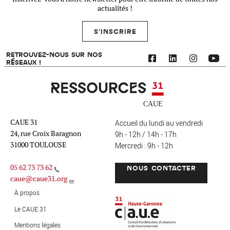
actualités !
S'INSCRIRE
RETROUVEZ-NOUS SUR NOS
RÉSEAUX !
Ressources 31
CAUE 31
Accueil du lundi au vendredi
24, rue Croix Baragnon
9h - 12h / 14h - 17h
31000 TOULOUSE
Mercredi : 9h - 12h
05 62 73 73 62
NOUS CONTACTER
caue@caue31.org
CAUE 31 - Haute-Garonne
FO
À propos
Le CAUE 31
Mentions légales