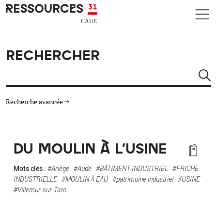
Aller au contenu principal
CAUE RESSOURCES 31
RECHERCHER
Rechercher
Recherche avancée
THÉMATIQUES
DU MOULIN À L'USINE
TYPE DE RESSOURCES
Mots clés :
#Ariège
#Aude
#BÂTIMENT INDUSTRIEL
#FRICHE
INDUSTRIELLE
#MOULIN À EAU
#patrimoine industriel
#USINE
MATÉRIAUX
#Villemur-sur-Tarn
AUTRES CRITÈRES