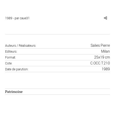
1989 - par caue31
Réinitialiser
Fermer la recherche avancée
Salies Pierre
Auteurs / Réalisateurs
Milan
Editeurs
25x19 cm
Format
C.OCC.T.210
Cote
1989
Date de parution
Patrimoine