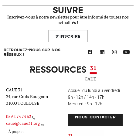
SUIVRE
Inscrivez-vous à notre newsletter pour être informé de toutes nos
actualités !
S'INSCRIRE
RETROUVEZ-NOUS SUR NOS
RÉSEAUX !
Ressources 31
CAUE 31
Accueil du lundi au vendredi
24, rue Croix Baragnon
9h - 12h / 14h - 17h
31000 TOULOUSE
Mercredi : 9h - 12h
05 62 73 73 62
NOUS CONTACTER
caue@caue31.org
CAUE 31 - Haute-Garonne
FO
À propos