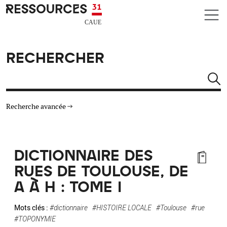
Aller au contenu principal
CAUE RESSOURCES 31
RECHERCHER
Rechercher
Recherche avancée
THÉMATIQUES
DICTIONNAIRE DES
TYPE DE RESSOURCES
RUES DE TOULOUSE, DE
A À H : TOME I
MATÉRIAUX
Mots clés :
#dictionnaire
#HISTOIRE LOCALE
#Toulouse
#rue
AUTRES CRITÈRES
#TOPONYMIE