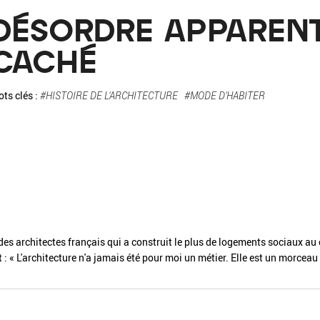
La pa
DÉSORDRE APPARENT
Fiche / Guide
Livre
Podcast
CACHÉ
Vidéo
ts clés :
#HISTOIRE DE L'ARCHITECTURE
#MODE D'HABITER
- Editeur -
- Année -
n des architectes français qui a construit le plus de logements sociaux a
 : « L'architecture n'a jamais été pour moi un métier. Elle est un morceau
éinitialiser
Fermer la recherche avancée