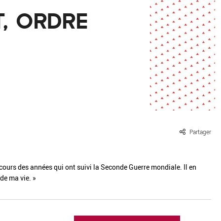
ille / le chanvre
La pierre
, ORDRE
La terre
Le béton
Le bois
Le verre
Partager
u cours des années qui ont suivi la Seconde Guerre mondiale. Il en
 de ma vie. »