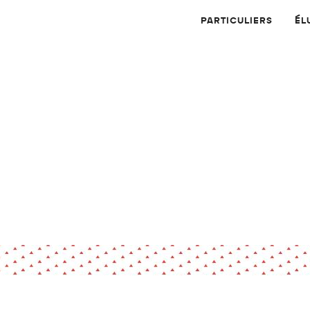
PARTICULIERS
ÉL
Physique
Numérique
MATÉRIAUX
Dossier
Application
Compte-rendu
thématique