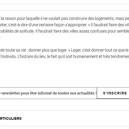
la raison pour laquelle il ne voulait pas construire des logements, mais per
ter, c'est-à-dire d'une certaine façon s'approprier. « Il faudrait faire des vi
ibilités de solitude. Il faudrait faire des villes assez confuses pour sembler
»
 de toute sa vie : donner plus que loger. « Loger, c'est donner tout ce que l
'individu. L'histoire du lieu, le fait qu'il soit humainement et très tendrem
 newsletter pour être informé de toutes nos actualités !
S'INSCRIRE
RTICULIERS