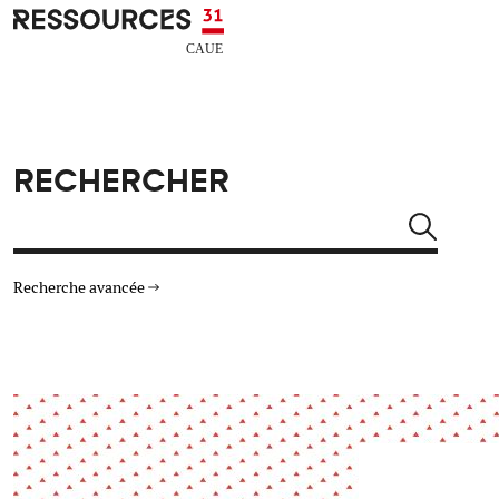
Aller au contenu principal
CAUE RESSOURCES 31
RECHERCHER
Rechercher
Recherche avancée
THÉMATIQUES
TYPE DE RESSOURCES
Architecture
Arts Design
Actualité
Animation
Énergie