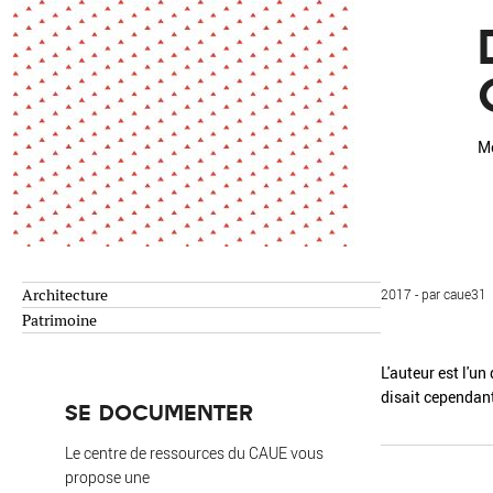
Environnement
Habiter
Expérience
Exposition
Jeunes
Patrimoine
Revue
Revue de presse
Paysage
Mo
Société
Transition écologique
Urbanisme
Architecture
2017 - par caue31
AUTRES CRITÈRES
- Auteur -
Patrimoine
L'auteur est l'u
disait cependant
R
SE DOCUMENTER
Le centre de ressources du CAUE vous
propose une