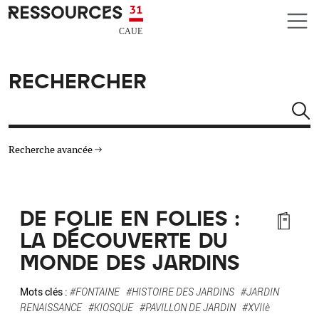
Aller au contenu principal
CAUE RESSOURCES 31
RECHERCHER
Rechercher
Recherche avancée
THÉMATIQUES
DE FOLIE EN FOLIES :
TYPE DE RESSOURCES
LA DÉCOUVERTE DU
MONDE DES JARDINS
MATÉRIAUX
Mots clés :
#FONTAINE
#HISTOIRE DES JARDINS
#JARDIN
AUTRES CRITÈRES
RENAISSANCE
#KIOSQUE
#PAVILLON DE JARDIN
#XVIIè