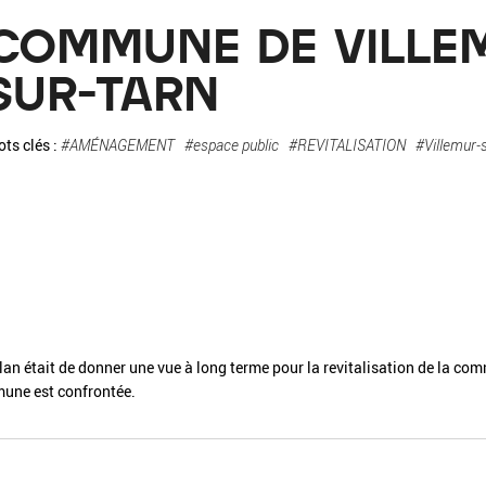
La pa
COMMUNE DE VILLE
Fiche / Guide
Livre
Podcast
SUR-TARN
Vidéo
ts clés :
#AMÉNAGEMENT
#espace public
#REVITALISATION
#Villemur-
- Editeur -
- Année -
 plan était de donner une vue à long terme pour la revitalisation de la c
mune est confrontée.
éinitialiser
Fermer la recherche avancée