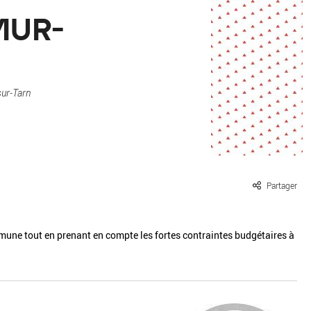
ille / le chanvre
La pierre
MUR-
La terre
Le béton
Le bois
Le verre
sur-Tarn
Partager
ommune tout en prenant en compte les fortes contraintes budgétaires à