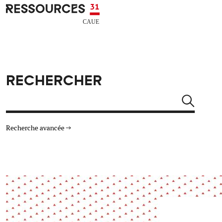
Aller au contenu principal
CAUE RESSOURCES 31
RECHERCHER
Rechercher
Recherche avancée
THÉMATIQUES
TYPE DE RESSOURCES
Architecture
Arts Design
Actualité
Animation
Énergie