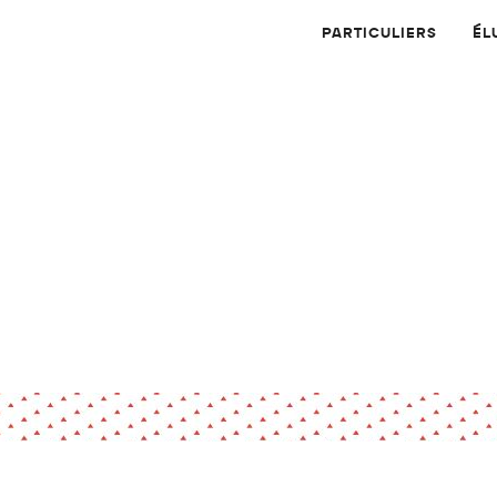
PARTICULIERS
ÉL
Physique
Numérique
MATÉRIAUX
Dossier
Application
Compte-rendu
thématique