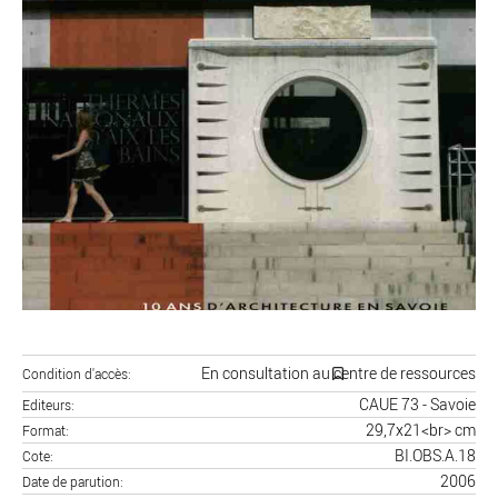
En consultation au centre de ressources
Condition d'accès
CAUE 73 - Savoie
Editeurs
29,7x21<br> cm
Format
BI.OBS.A.18
Cote
2006
Date de parution