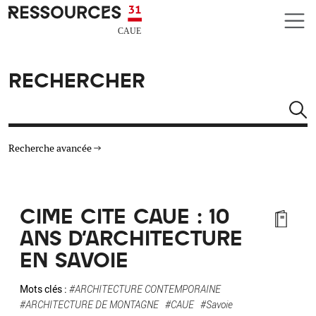
Aller au contenu principal
CAUE RESSOURCES 31
RECHERCHER
Rechercher
Recherche avancée
THÉMATIQUES
CIME CITE CAUE : 10
TYPE DE RESSOURCES
ANS D'ARCHITECTURE
EN SAVOIE
MATÉRIAUX
Mots clés :
#ARCHITECTURE CONTEMPORAINE
AUTRES CRITÈRES
#ARCHITECTURE DE MONTAGNE
#CAUE
#Savoie