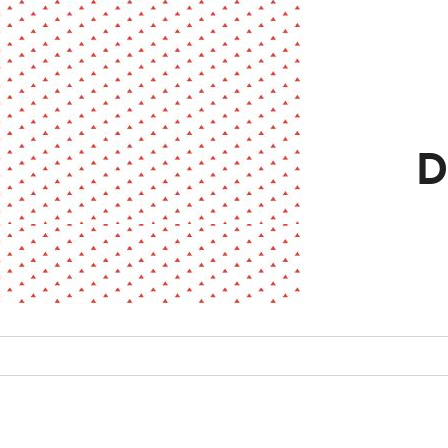
La pa
Fiche / Guide
Livre
Podcast
Vidéo
D
- Editeur -
- Année -
éinitialiser
Fermer la recherche avancée