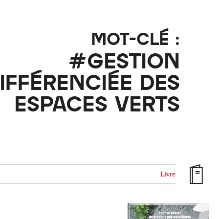
ille / le chanvre
La pierre
La terre
Le béton
MOT-CLÉ :
Le bois
Le verre
#GESTION
IFFÉRENCIÉE DES
ESPACES VERTS
Livre