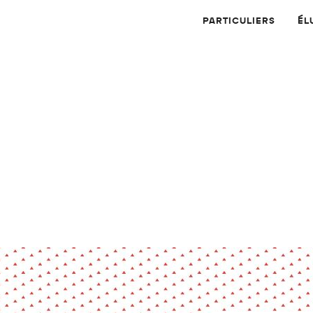
PARTICULIERS
ÉL
Physique
Numérique
MATÉRIAUX
Dossier
Application
Compte-rendu
thématique