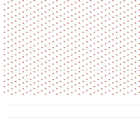
Environnement
Habiter
Expérience
Exposition
Jeunes
Patrimoine
Revue
Revue de presse
Paysage
Société
Transition écologique
Urbanisme
AUTRES CRITÈRES
- Auteur -
R