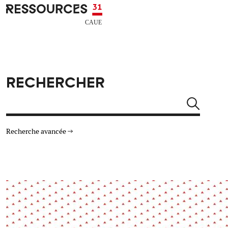
Aller au contenu principal
CAUE RESSOURCES 31
RECHERCHER
Rechercher
Recherche avancée
THÉMATIQUES
TYPE DE RESSOURCES
Architecture
Arts Design
Actualité
Animation
Énergie