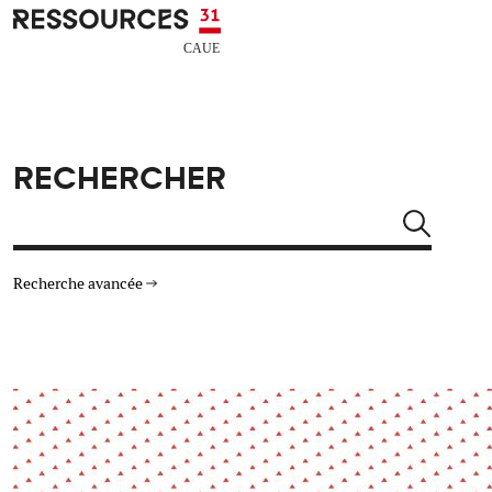
Aller au contenu principal
CAUE RESSOURCES 31
RECHERCHER
Rechercher
Recherche avancée
THÉMATIQUES
TYPE DE RESSOURCES
Architecture
Arts Design
Actualité
Animation
Énergie