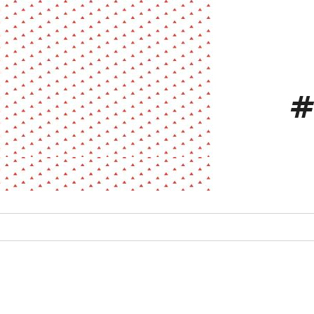
La pa
Fiche / Guide
Livre
Podcast
Vidéo
#
- Editeur -
- Année -
éinitialiser
Fermer la recherche avancée