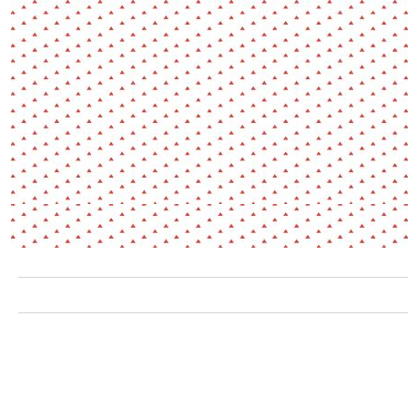
Environnement
Habiter
Expérience
Exposition
Jeunes
Patrimoine
Revue
Revue de presse
Paysage
Société
Transition écologique
Urbanisme
AUTRES CRITÈRES
- Auteur -
R