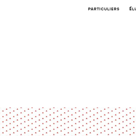
PARTICULIERS
ÉL
Physique
Numérique
MATÉRIAUX
Dossier
Application
Compte-rendu
thématique