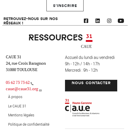
S'INSCRIRE
RETROUVEZ-NOUS SUR NOS
RÉSEAUX !
Ressources 31
CAUE 31
Accueil du lundi au vendredi
24, rue Croix Baragnon
9h - 12h / 14h - 17h
31000 TOULOUSE
Mercredi : 9h - 12h
05 62 73 73 62
NOUS CONTACTER
caue@caue31.org
CAUE 31 - Haute-Garonne
FO
À propos
Le CAUE 31
Mentions légales
MENU PIED DE PAGE
Politique de confidentialité