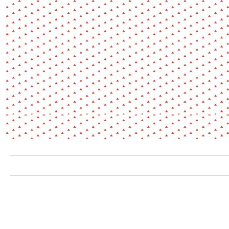
Environnement
Habiter
Expérience
Exposition
Jeunes
Patrimoine
Revue
Revue de presse
Paysage
Société
Transition écologique
Urbanisme
AUTRES CRITÈRES
- Auteur -
R