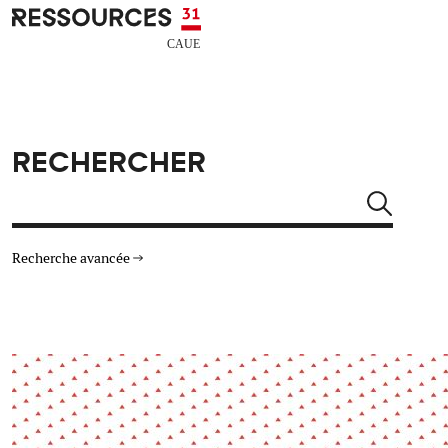
Aller au contenu principal
CAUE RESSOURCES 31
RECHERCHER
Rechercher
Recherche avancée
THÉMATIQUES
TYPE DE RESSOURCES
Architecture
Arts Design
Actualité
Animation
Énergie