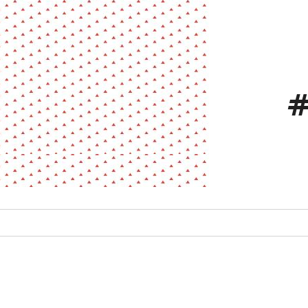
La pa
Fiche / Guide
Livre
Podcast
Vidéo
#
- Editeur -
- Année -
éinitialiser
Fermer la recherche avancée