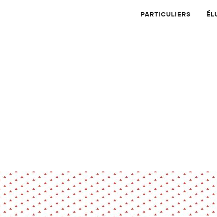
PARTICULIERS
ÉL
Physique
Numérique
MATÉRIAUX
Dossier
Application
Compte-rendu
thématique