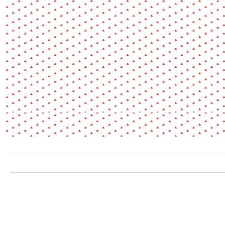
Environnement
Habiter
Expérience
Exposition
Jeunes
Patrimoine
Revue
Revue de presse
Paysage
Société
Transition écologique
Urbanisme
AUTRES CRITÈRES
- Auteur -
R