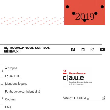
RETROUVEZ-NOUS SUR NOS
RÉSEAUX !
CAUE 31 - Haute-Garonne
À propos
Le CAUE 31
Mentions légales
FOOTER: PUBLICS
MENU PIED DE PAGE
Politique de confidentialité
Site du CAUE31
Cookies
FAQ