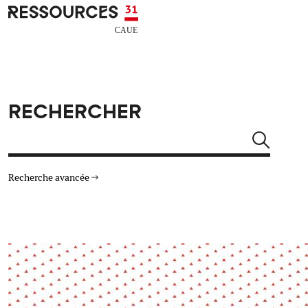
Aller au contenu principal
CAUE RESSOURCES 31
RECHERCHER
Rechercher
Recherche avancée
THÉMATIQUES
TYPE DE RESSOURCES
Architecture
Arts Design
Actualité
Animation
Énergie