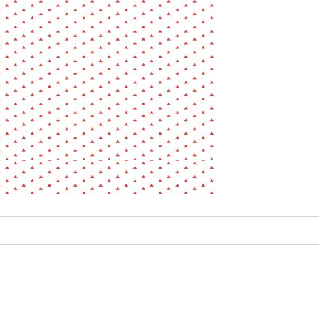
La pa
Fiche / Guide
Livre
Podcast
Vidéo
- Editeur -
- Année -
éinitialiser
Fermer la recherche avancée