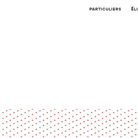
PARTICULIERS
ÉL
Physique
Numérique
MATÉRIAUX
Dossier
Application
Compte-rendu
thématique