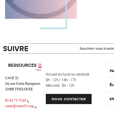
SUIVRE
Inscrivez-vous à notre
Ressources 31
PA
Accueil du lundi au vendredi
CAUE 31
9h - 12h / 14h - 17h
24, rue Croix Baragnon
ÉL
Mercredi : 9h - 12h
31000 TOULOUSE
EN
NOUS CONTACTER
05 62 73 73 62
caue@caue31.org