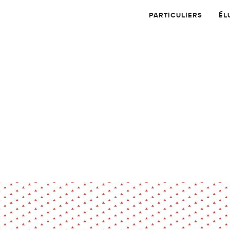
PARTICULIERS
ÉL
Physique
Numérique
MATÉRIAUX
Dossier
Application
Compte-rendu
thématique