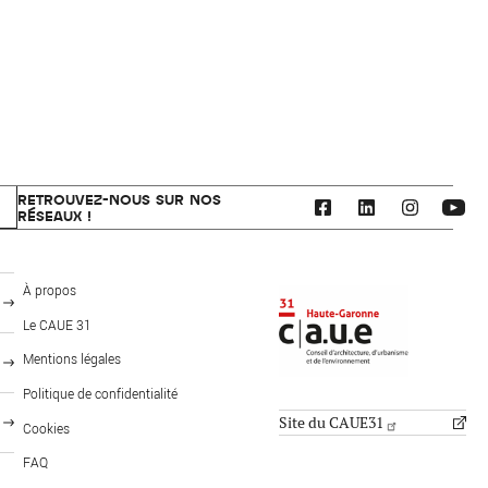
RETROUVEZ-NOUS SUR NOS
RÉSEAUX !
CAUE 31 - Haute-Garonne
À propos
Le CAUE 31
Mentions légales
FOOTER: PUBLICS
MENU PIED DE PAGE
Politique de confidentialité
Site du CAUE31
Cookies
FAQ