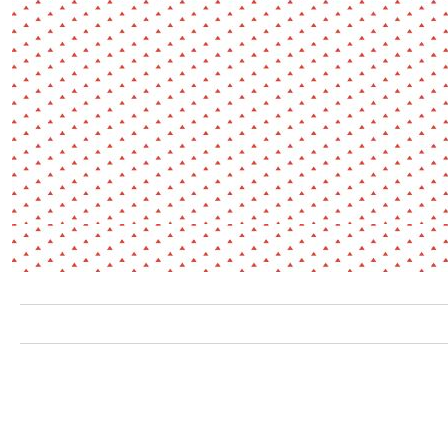
Environnement
Habiter
Expérience
Exposition
Jeunes
Patrimoine
Revue
Revue de presse
Paysage
Société
Transition écologique
Urbanisme
AUTRES CRITÈRES
- Auteur -
R