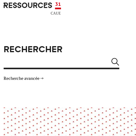
Aller au contenu principal
CAUE RESSOURCES 31
RECHERCHER
Rechercher
Recherche avancée
THÉMATIQUES
TYPE DE RESSOURCES
Architecture
Arts Design
Actualité
Animation
Énergie