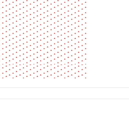
La pa
Fiche / Guide
Livre
Podcast
Vidéo
- Editeur -
- Année -
éinitialiser
Fermer la recherche avancée